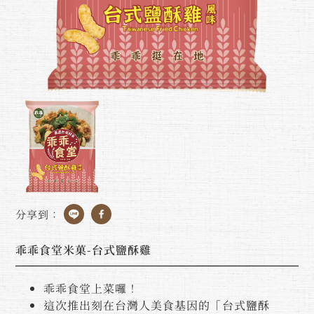
分享到：
乖乖食堂米菓-台式鹽酥雞
乖乖食堂上菜囉！
這次推出刻在台灣人美食基因的「台式鹽酥