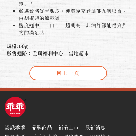
雞」！
嚴選台灣好米製成，神還原充滿濃郁九層塔香、
白胡椒鹽的鹽酥雞
鹽度適中，一口一口超唰嘴，非油炸卻能嚐到炸
物的滿足感
規格:60g
販售通路：全聯福利中心、當地超市
認識乖乖
品牌商品
新品上市
最新消息