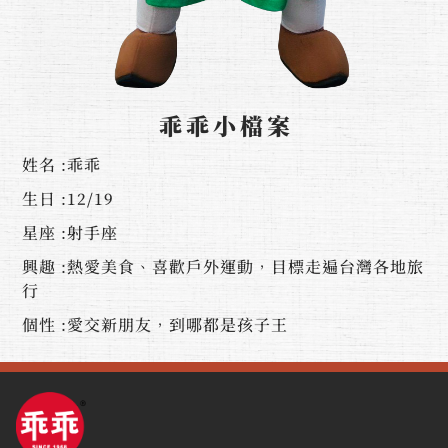
乖乖小檔案
姓名 :乖乖
生日 :12/19
星座 :射手座
興趣 :熱愛美食、喜歡戶外運動，目標走遍台灣各地旅
行
個性 :愛交新朋友，到哪都是孩子王