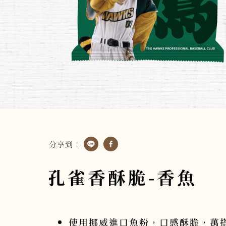
分享到：
孔雀香酥脆-香魚
使用挪威進口魚粉，口感酥脆，萬