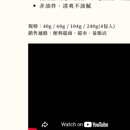
非油炸，清爽不油膩
規格：40g / 60g / 104g / 240g(4包入)
銷售通路：便利超商、超市、量販店