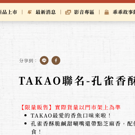
新品上市
最新消息
影音專區
乖乖故事
分享到：
TAKAO聯名-孔雀
【限量販售】實際貨量以門市架上為準
TAKAO最愛的香魚口味來啦！
孔雀香酥脆鹹甜唰嘴還帶點芝麻香，配
食！