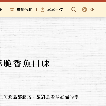
館
聯絡我們
乖乖生技
EN
香酥脆香魚口味
任何飲品都超搭，絕對是看球必備的零