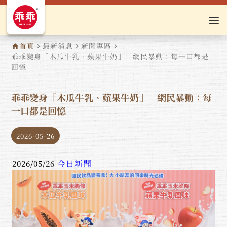
首頁
最新消息
新聞專區
home
navigate_next
navigate_next
navigate_next
乖乖變身「木瓜牛乳、蘋果牛奶」 網民暴動：每一口都是
回憶
乖乖變身「木瓜牛乳、蘋果牛奶」 網民暴動：每
一口都是回憶
2026-05-26
2026/05/26
今日新聞