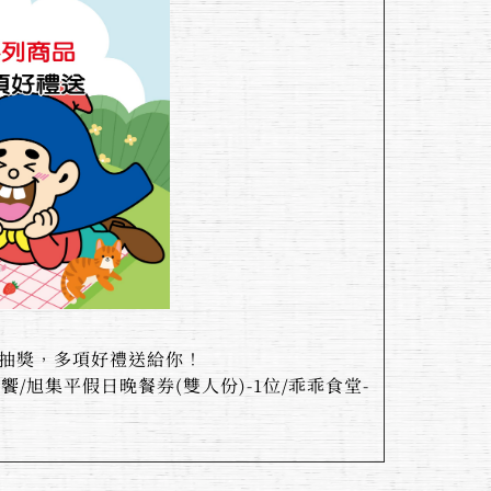
加抽獎，多項好禮送給你！
貨)-1位/饗饗/旭集平假日晚餐券(雙人份)-1位/乖乖食堂-